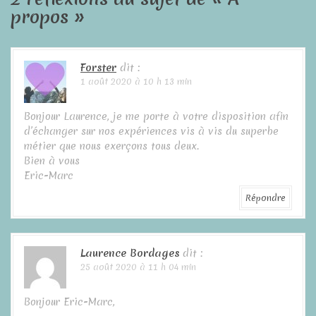
i
propos
»
g
a
Forster
dit :
1 août 2020 à 10 h 13 min
t
Bonjour Laurence, je me porte à votre disposition afin
i
d’échanger sur nos expériences vis à vis du superbe
métier que nous exerçons tous deux.
o
Bien à vous
n
Eric-Marc
Répondre
d
e
Laurence Bordages
dit :
l
25 août 2020 à 11 h 04 min
'
Bonjour Eric-Marc,