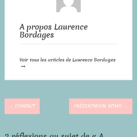
A propos Laurence
Bordages
Voir tous les articles de Laurence Bordages
N
←
CONTACT
PRÉSENTATION RITMO
→
a
v
2 réflexions au sujet de «
A