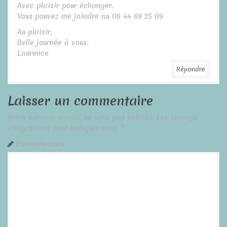
a
Avec plaisir pour échanger.
Vous pouvez me joindre au 06 44 69 25 09
r
Au plaisir,
t
Belle journée à vous.
Laurence
i
Répondre
c
l
Laisser un commentaire
e
Votre adresse e-mail ne sera pas publiée.
Les champs
obligatoires sont indiqués avec
*
Commentaire